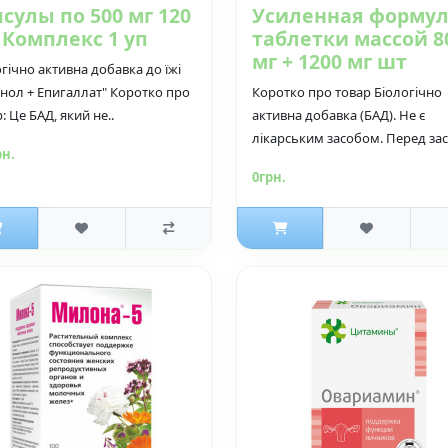
сулы по 500 мг 120
Усиленная форму
 Комплекс 1 уп
таблетки массой 8
мг + 1200 мг шт
гічно активна добавка до їжі
инол + Епигаллат" Коротко про
Коротко про товар Біологічно
: Це БАД, який не..
активна добавка (БАД). Не є
лікарським засобом. Перед заст
рн.
0грн.