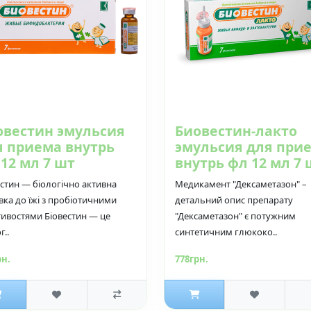
овестин эмульсия
Биовестин-лакто
я приема внутрь
эмульсия для при
12 мл 7 шт
внутрь фл 12 мл 7 
естин — біологічно активна
Медикамент "Дексаметазон" –
вка до їжі з пробіотичними
детальний опис препарату
тивостями Біовестин — це
"Дексаметазон" є потужним
г..
синтетичним глюкоко..
рн.
778грн.