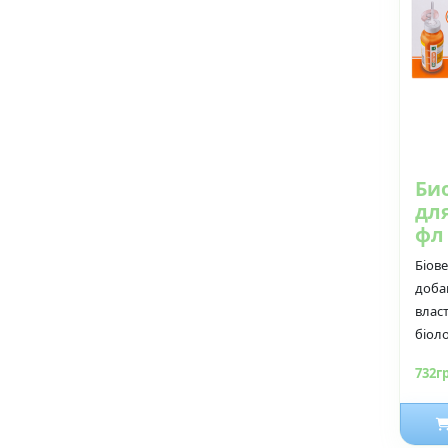
Би
дл
фл 
Біов
доба
влас
біоло
732г