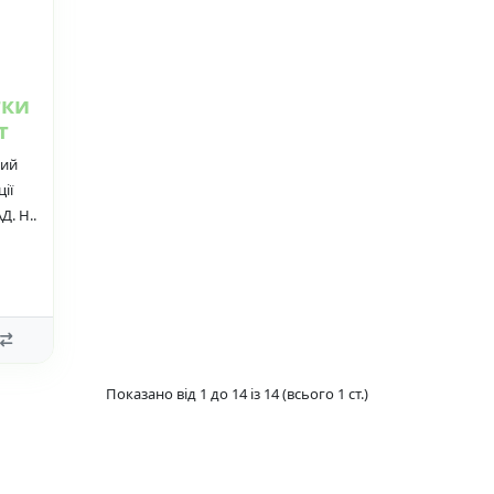
тки
т
ний
ії
Д. Н..
Показано від 1 до 14 із 14 (всього 1 ст.)