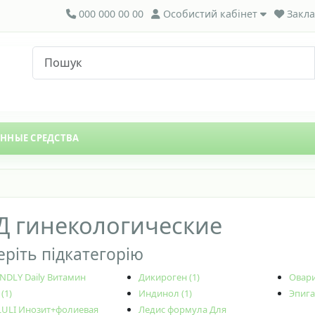
000 000 00 00
Особистий кабінет
Закла
ЕННЫЕ СРЕДСТВА
Д гинекологические
ріть підкатегорію
NDLY Daily Витамин
Дикироген (1)
Овари
(1)
Индинол (1)
Эпига
LULI Инозит+фолиевая
Ледис формула Для