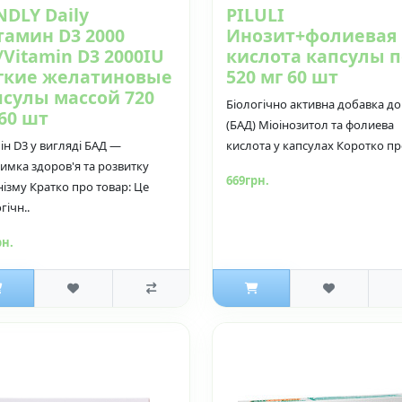
DLY Daily
PILULI
тамин D3 2000
Инозит+фолиевая
Vitamin D3 2000IU
кислота капсулы п
гкие желатиновые
520 мг 60 шт
псулы массой 720
Біологічно активна добавка до 
60 шт
(БАД) Міоінозитол та фолиева
ін D3 у вигляді БАД —
кислота у капсулах Коротко про
римка здоров'я та розвитку
669грн.
нізму Кратко про товар: Це
гічн..
рн.