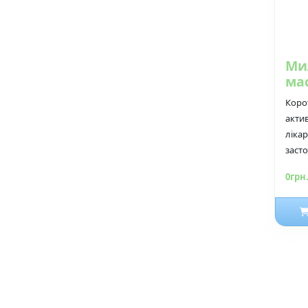
Ми
мас
Коро
актив
ліка
засто
0грн