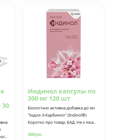
ок
Индинол капсулы по
300 мг 120 шт
 30
Біологічно активна добавка до їжі
"Індол-3-Карбинол" (Indinol®)
ивна
Коротко про товар: БАД. Не є ліка..
ї
300грн.
ог..