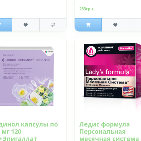
283грн.
динол капсулы по
Ледис формула
 мг 120
Персональная
+Эпигаллат
месячная система