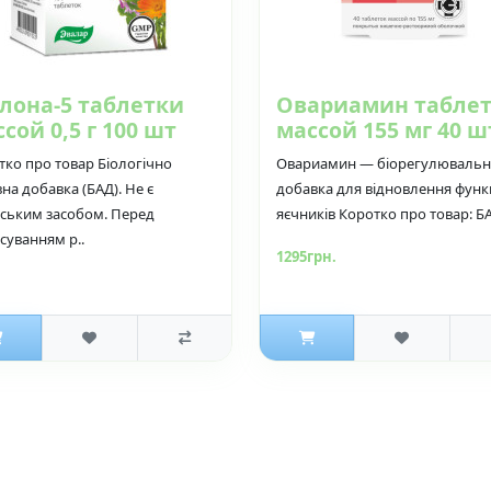
лона-5 таблетки
Овариамин табле
сой 0,5 г 100 шт
массой 155 мг 40 ш
тко про товар Біологічно
Овариамин — біорегулюваль
на добавка (БАД). Не є
добавка для відновлення функц
рським засобом. Перед
яєчників Коротко про товар: БА
суванням р..
1295грн.
.