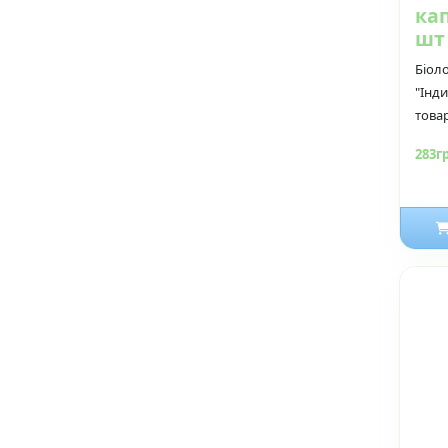
кап
шт
Біоло
"Інд
товар
283г