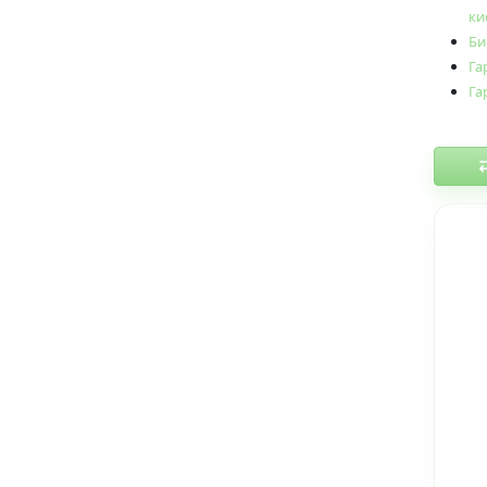
ки
Би
Га
Га