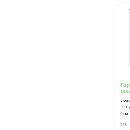
Га
мас
Біол
300 
біоло
753г