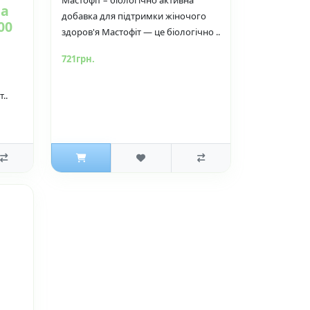
ла
добавка для підтримки жіночого
00
здоров'я Мастофіт — це біологічно ..
721грн.
..