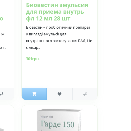
Биовестин эмульсия
для приема внутрь
о
фл 12 мл 28 шт
Біовестін – пробіотичний препарат
їжі
у вигляді емульсії для
внутрішнього застосування БАД. Не
 т..
є лікар..
301грн.