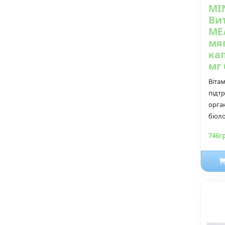
MIN
Ви
МЕ/
мя
ка
мг 
Вітам
підт
орга
біоло
746г