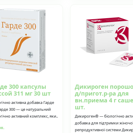
рде 300 капсулы
Дикироген порош
сой 311 мг 30 шт
д/пригот.р-ра для
вн.приема 4 г саше
огічно активна добавка Гарде
шт.
Гарде 300 — це натуральний
гічно активний комплекс, яки..
Дикироген® — біологічно акт
добавка для підтримки жіночо
рн.
репродуктивної системи Дикир