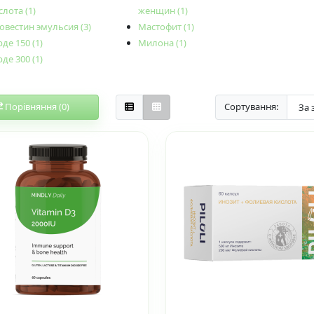
слота (1)
женщин (1)
овестин эмульсия (3)
Мастофит (1)
рде 150 (1)
Милона (1)
рде 300 (1)
Порівняння (0)
Сортування: