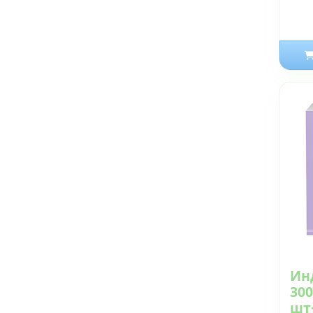
Ин
300
шт