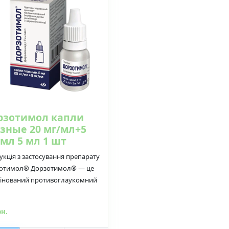
рзотимол капли
азные 20 мг/мл+5
мл 5 мл 1 шт
укція з застосування препарату
отимол® Дорзотимол® — це
інований противоглаукомний
рн.