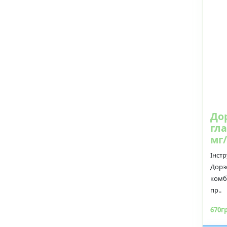
До
гл
мг/
Інстр
Дорз
комб
пр..
670г